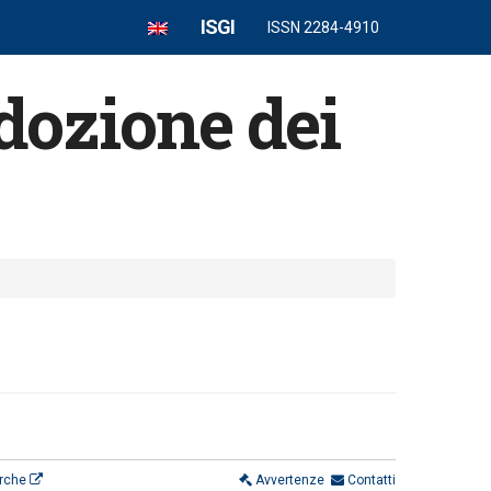
ISGI
ISSN 2284-4910
dozione dei
erche
Avvertenze
Contatti