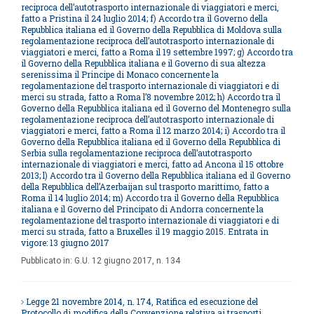
reciproca dell’autotrasporto internazionale di viaggiatori e merci,
fatto a Pristina il 24 luglio 2014; f) Accordo tra il Governo della
Repubblica italiana ed il Governo della Repubblica di Moldova sulla
regolamentazione reciproca dell’autotrasporto internazionale di
viaggiatori e merci, fatto a Roma il 19 settembre 1997; g) Accordo tra
il Governo della Repubblica italiana e il Governo di sua altezza
serenissima il Principe di Monaco concernente la
regolamentazione del trasporto internazionale di viaggiatori e di
merci su strada, fatto a Roma l’8 novembre 2012; h) Accordo tra il
Governo della Repubblica italiana ed il Governo del Montenegro sulla
regolamentazione reciproca dell’autotrasporto internazionale di
viaggiatori e merci, fatto a Roma il 12 marzo 2014; i) Accordo tra il
Governo della Repubblica italiana ed il Governo della Repubblica di
Serbia sulla regolamentazione reciproca dell’autotrasporto
internazionale di viaggiatori e merci, fatto ad Ancona il 15 ottobre
2013; l) Accordo tra il Governo della Repubblica italiana ed il Governo
della Repubblica dell’Azerbaijan sul trasporto marittimo, fatto a
Roma il 14 luglio 2014; m) Accordo tra il Governo della Repubblica
italiana e il Governo del Principato di Andorra concernente la
regolamentazione del trasporto internazionale di viaggiatori e di
merci su strada, fatto a Bruxelles il 19 maggio 2015. Entrata in
vigore: 13 giugno 2017
Pubblicato in:
G.U. 12 giugno 2017, n. 134
Legge 21 novembre 2014, n. 174, Ratifica ed esecuzione del
Protocollo di modifica della Convenzione relativa ai trasporti