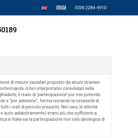
ISGI
ISSN 2284-4910
50189
zione di misure cautelari proposto da alcuni stranieri
onfermando criteri interpretativi consolidati nella
ihadiste, il reato di ‘partecipazione’ pur non potendo
ide e “per adesione”, ferma restando la necessità di
tti i reati di pericolo presunto. Nel caso, le attività
 e auto-addestramento) erano più che sufficienti a
tica in Italia sia la partecipazione non solo ideologica di