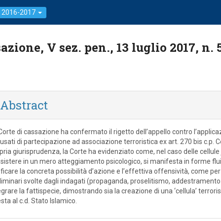
: 2016-2017
zione, V sez. pen., 13 luglio 2017, n. 
Abstract
Corte di cassazione ha confermato il rigetto dell’appello contro l’applica
usati di partecipazione ad associazione terroristica ex art. 270 bis c.p. C
pria giurisprudenza, la Corte ha evidenziato come, nel caso delle cellule j
sistere in un mero atteggiamento psicologico, si manifesta in forme flu
ificare la concreta possibilità d’azione e l’effettiva offensività, come per tu
liminari svolte dagli indagati (propaganda, proselitismo, addestramento
egrare la fattispecie, dimostrando sia la creazione di una ‘cellula’ terroris
sta al c.d. Stato Islamico.