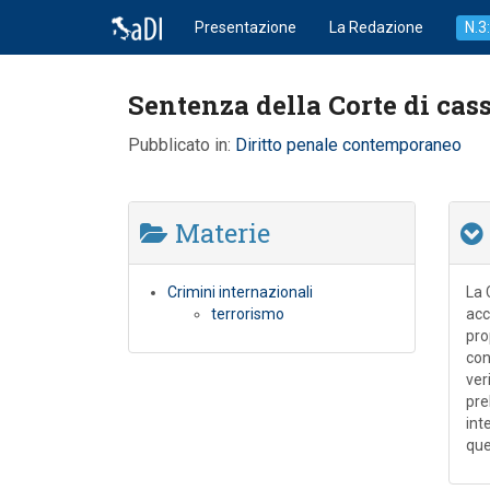
Presentazione
La Redazione
N.3
Sentenza della Corte di cassa
Pubblicato in:
Diritto penale contemporaneo
Materie
Crimini internazionali
La 
terrorismo
acc
pro
con
ver
pre
int
que